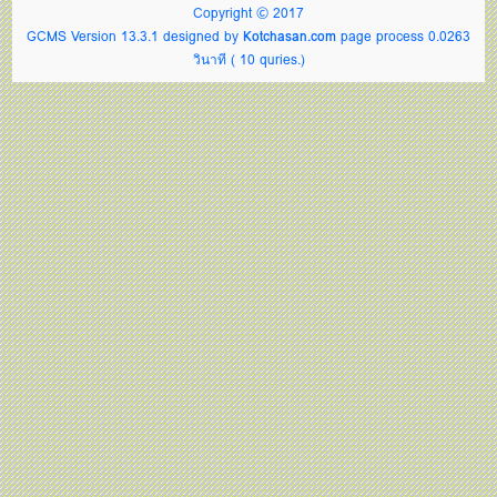
Copyright © 2017
GCMS Version 13.3.1 designed by
Kotchasan.com
page process
0.0263
วินาที (
10
quries.)