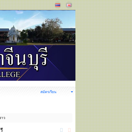
ง
สมัครเรียน
คราว
รี