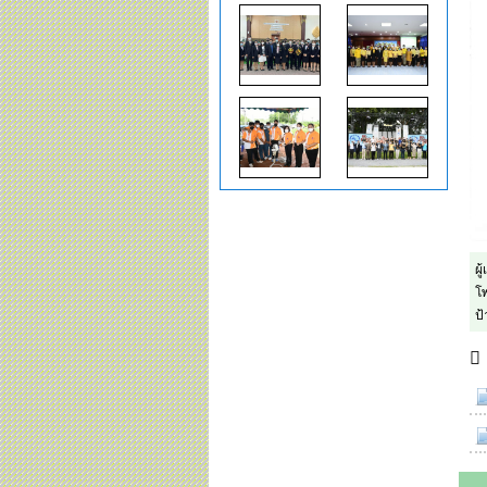
ผู
โพ
ป