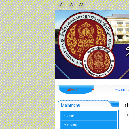
-
+
A
A
A
หน้าหลัก
หน่วยงา
ป
Mainmenu
ประวัติ
วิสัยทัศน์