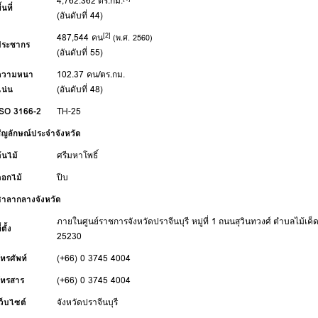
4,762.362
ตร.กม.
ื้นที่
(
อันดับที่ 44
)
[2]
487,544 คน
(พ.ศ. 2560)
ประชากร
(
อันดับที่ 55
)
ความหนา
102.37 คน/ตร.กม.
น่น
(
อันดับที่ 48
)
ISO 3166-2
TH-25
ัญลักษณ์ประจำจังหวัด
้นไม้
ศรีมหาโพธิ์
ดอกไม้
ปีบ
ศาลากลางจังหวัด
ภายในศูนย์ราชการจังหวัดปราจีนบุรี หมู่ที่ 1
ถนนสุวินทวงศ์
ตำบลไม้เค็
ี่ตั้ง
25230
ทรศัพท์
(+66) 0 3745 4004
โทรสาร
(+66) 0 3745 4004
ว็บไซต์
จังหวัดปราจีนบุรี