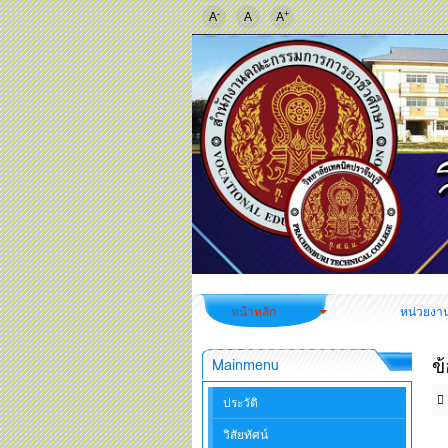
-
+
A
A
A
หน้าหลัก
หน่วยงา
ข
Mainmenu
ประวัติ
วิสัยทัศน์