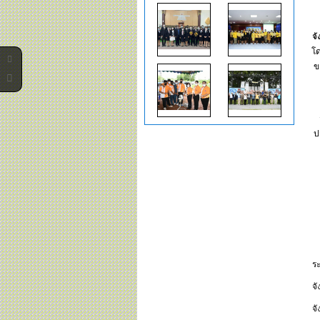
จั
โด
ข
ป
ระ
จั
จั