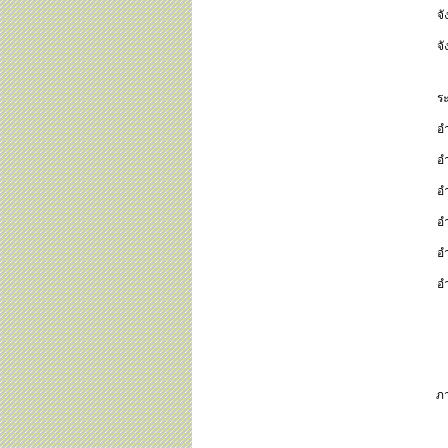
จ
จ
ร
อ
อ
อ
อ
อำ
อ
ภา