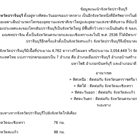
ข้อมูลแนะนำจังหวัดปราจีนบุรี
งหวัดปราจีนบุรี
ตั้งอยู่ทางทิศตะวันออกของภาคกลาง เป็นอีกจังหวัดหนึ่งที่มีทรัพยาก
ยเฉพาะผืนป่ามรดกโลกของอุทยานแห่งชาติเขาใหญ่และอุทยานแห่งชาติทับลาน ที่นับเป็น
องประเทศและของโลกเดิมปราจีนบุรีเป็นจังหวัดใหญ่ มีพื้นที่กว้างขวางเป็นอันดับ 6 ข
มณฑลปราจิณ ตั้งเป็นจังหวัดนครนายกและฉะเชิงเทราและในปี พ.ศ. 2536 ก็ได้มีพระรา
ปราจีนบุรีอีกครั้งแล้วตั้งเป็นจังหวัดสระแก้ว จังหวัดปราจีนบุรีจึงมีขนาด
จังหวัดปราจีนบุรีมีเนื้อที่ประมาณ 4,762 ตารางกิโลเมตร หรือประมาณ 3,054,449 ไร่ จัดเ
ระเทศไทย แบ่งการปกครองออกเป็น 7 อำเภอ คือ อำเภอเมืองปราจีนบุรี อำเภอบ้านสร้
มหาโพธิ อำเภอกบินทร์บุรี และอำเภอนาดี
อาณาเขต
» ทิศเหนือ : ติดต่อกับ
จังหวัดนครราชศรีม
» ทิศใต้ : ติดต่อกับ
จังหวัดฉะเชิงเทรา
» ทิศตะวันออก : ติดต่อกับ จังหวัดสะแก้ว
» ทิศตะวันตก : ติดต่อกับ
จังหวัดนครนายก
ระยะทาง
ยะทางจากจังหวัดปราจีนบุรีไปยังจังหวัดใกล้เคียง
งหวัดฉะเชิงเทรา
76 กม.
งหวัดสะแก้ว
98 กม.