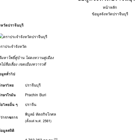
หน้าหลัก
ข้อมูลจังหวัดปราจีนบุรี
งหวัดปราจีนบุรี
ตราประจำจังหวัด
ีมหาโพธิ์คู่บ้าน ไผ่ตงหวานคู่เมือง
ไม้ลือเลื่อง เขตเมืองทวารวดี
อมูลทั่วไป
อักษรไทย
ปราจีนบุรี
ักษรโรมัน
Prachin Buri
ื่อไทยอื่น ๆ
ปราจีน
พิบูลย์ หัตถกิจโกศล
ู้ว่าราชการ
(ตั้งแต่
พ.ศ. 2561
)
้อมูลสถิติ
[1]