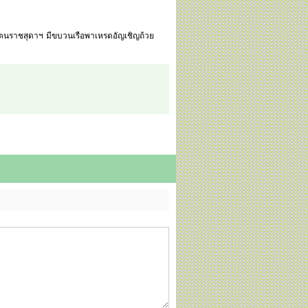
รัตนราชสุดาฯ มีขบวนเรือพาเหรดอัญเชิญถ้วย