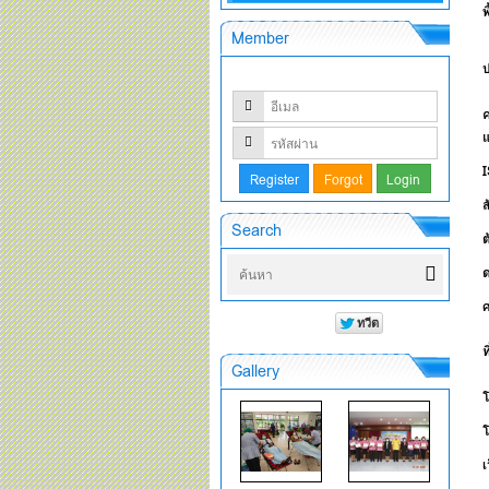
พ
Member
แ
ส
Search
ต
ท
Gallery
โ
เ