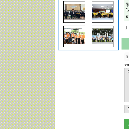
ผู
โพ
ป
รา