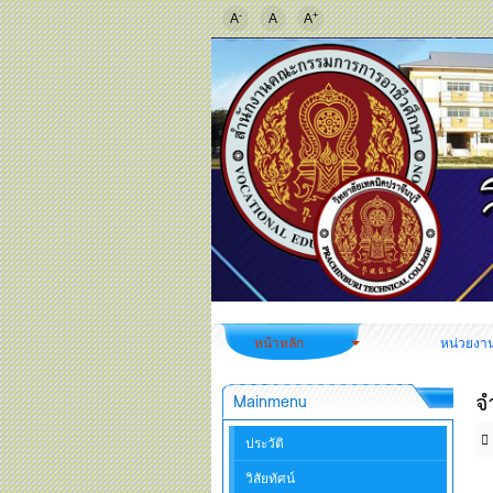
-
+
A
A
A
หน้าหลัก
หน่วยงา
จ
Mainmenu
ประวัติ
วิสัยทัศน์