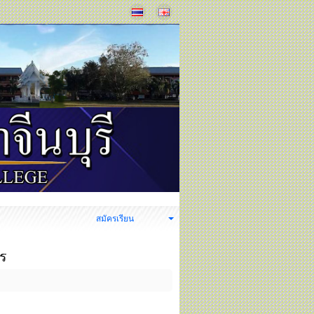
ง
สมัครเรียน
าร