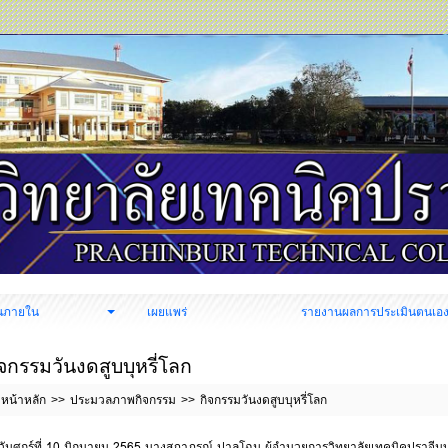
นภายใน
เผยแพร่
รายงานผลการประเมินตนเอ
ิจกรรมวันงดสูบบุหรี่โลก
หน้าหลัก
ประมวลภาพกิจกรรม
กิจกรรมวันงดสูบบุหรี่โลก
วันศุกร์ที่ 10 มิถุนายน 2565 นางสุภาภรณ์ ปาลโฉม ผู้อำนวยการวิทยาลัยเทคนิคปราจีนบุ