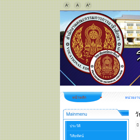
-
+
A
A
A
หน้าหลัก
หน่วยงา
วั
Mainmenu
ประวัติ
วิสัยทัศน์