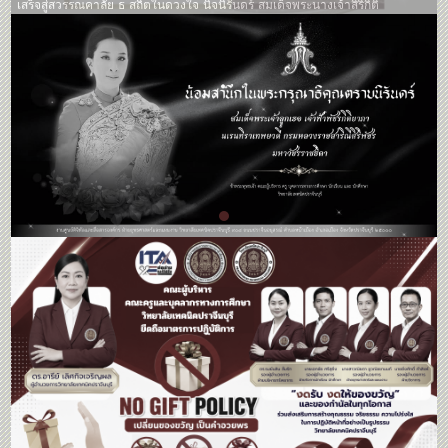
พระบรมราโชวาท เนื่องในวันข้าราชการพลเรือน ประจําปี พ.ศ. 2568
สมเด็จพระเจ้าลูกเธอ เจ้าฟ้าพัชรกิติยาภาฯ สิ้นพระชนม์