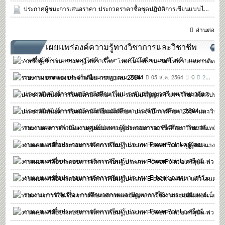
ประกาศผู้ชนะการเสนอราคา ประกวดราคาซื้อชุดปฏิบัติการเขียนแบบไฟฟ้าด้วยคอมพิวเตอร์ ด้วยวิธีประกวดราคาอิเล็กทรอนิกส์ (e-bidding)
อ่านต่อ
เผยแพร่องค์ความรู้ทางวิชาการและวิชาชีพ
รายชื่อผู้เข้าร่วมอบรมครูไฟฟ้า เรื่อง " เทคโนโลยียานยนต์ไฟฟ้า และการติดตั้ง Ev Charger "
รายงานงบทดลองประจำเดือน กรกฎาคม 2564
0
05 ส.ค. 2564
2,541
ประชาสัมพันธ์การรับสมัครนักศึกษาใหม่ ระดับปริญญาตรี มหาวิทยาลัยศรีปทุม
ประชาสัมพันธ์การรับสมัครนักเรียนนักศึกษา ประจำปีการศึกษา 2564 มหาวิทยาลัยราชมงคลอีสาน
รายงานผลการดำเนินงานศูนย์บ่มเพาะผู้ประกอบการอาชีวศึกษา วิทยาลัยเทคิคปราจีนบุรี ประจำปีการศึกษา 2562
งานเผยแพร่สื่อประกอบการจัดการเรียนรู้ ประเภท PowerPoint ครูผู้สอน นางจรัสศรี พิทักษ์
งานเผยแพร่สื่อประกอบการจัดการเรียนรู้ ประเภท PowerPoint อ.ศรีสุนัน พ่วงสิน สาขาการบัญชี
งานเผยแพร่สื่อประกอบการจัดการเรียนรู้ ประเภท E-book อ.พจนา แก้วโสนด
รายงาน การวิจัยเรื่อง การศึกษาสภาพและปัญหาการใช้งานระบบอินเทอร์เน็ตของ นักเรียน นักศึกษา และบุคลากร วิทยาลัยเทคนิคปราจีนบุรี ของ นายกมลเรียงไธสง
งานเผยแพร่สื่อประกอบการจัดการเรียนรู้ ประเภท PowerPoint อ.ศรีสุนัน พ่วงสิน สาขาการบัญชี