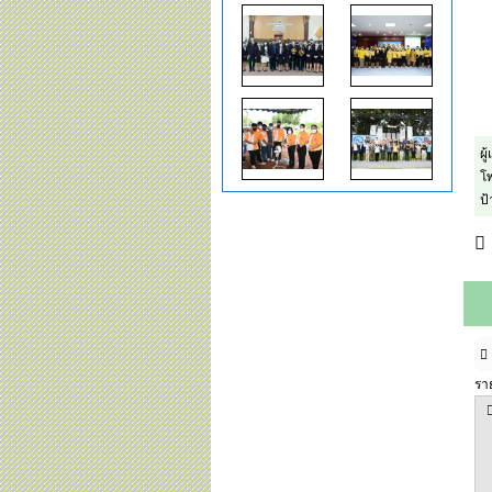
ผู
โพ
ป
รา