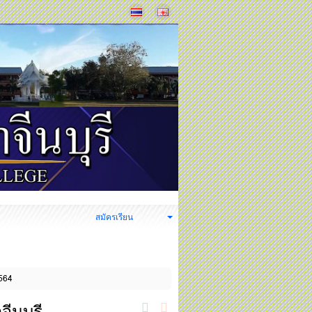
ง
สมัครเรียน
2564
ีนบุรี