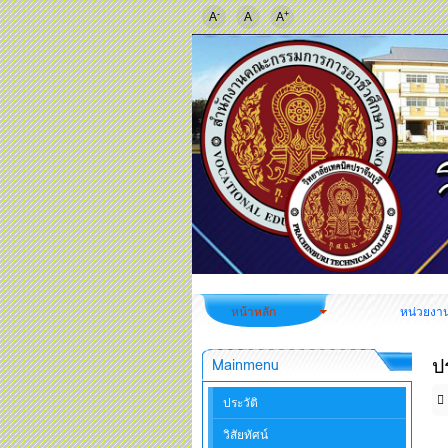
-
+
A
A
A
หน้าหลัก
หน่วยงา
ป
Mainmenu
ประวัติ
วิสัยทัศน์